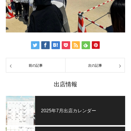
前の記事
次の記事
出店情報
2025年7月出店カレンダー