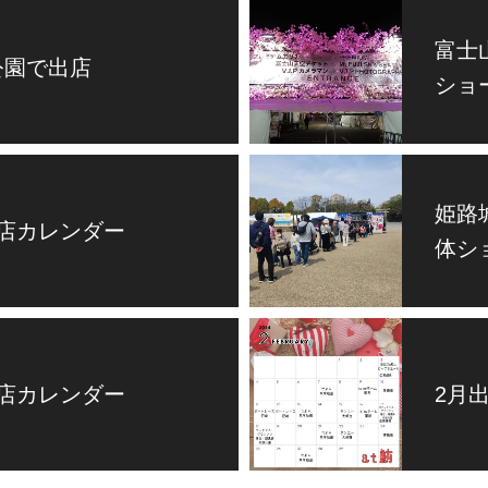
富士
公園で出店
ショ
姫路
出店カレンダー
体シ
出店カレンダー
2月