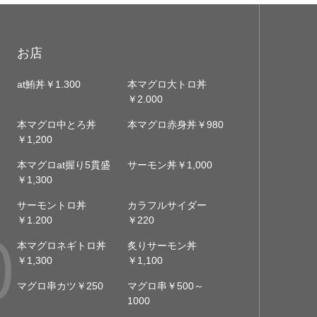
お店
at鮪丼￥1.300
本マグロ大トロ丼
￥2.000
本マグロ中とろ丼
本マグロ赤身丼￥980
￥1,200
本マグロat握り5貫盛
サーモン丼￥1,000
￥1,300
サーモントロ丼
カラフルサイダー
￥1.200
￥220
本マグロネギトロ丼
炙りサーモン丼
￥1,300
￥1,100
マグロ串カツ￥250
マグロ串￥500～
1000