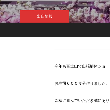
出店情報
今年も富士山で出張解体ショー
お寿司６００食分作りました。
皆様に喜んでいただき誠にあり