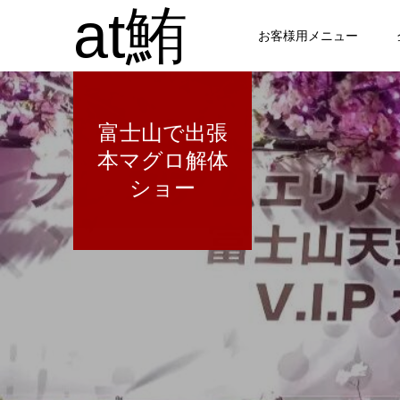
at鮪
お客様用メニュー
富士山で出張
本マグロ解体
ショー