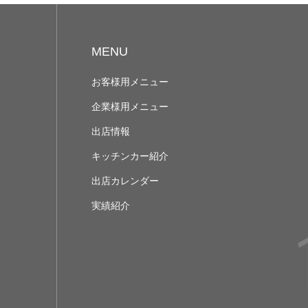
MENU
お客様用メニュー
企業様用メニュー
出店情報
キッチンカー紹介
出店カレンダー
実績紹介