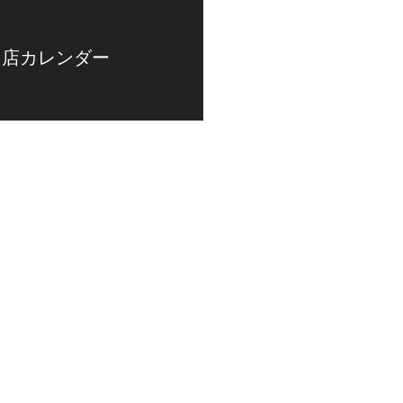
出店カレンダー