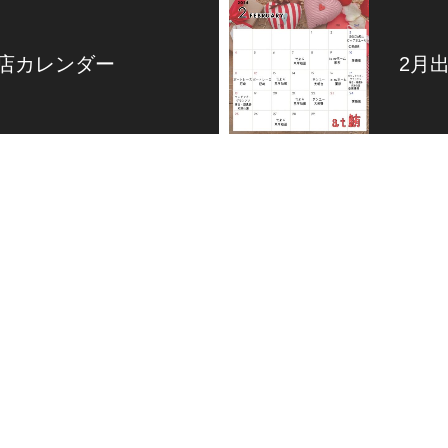
出店カレンダー
2月