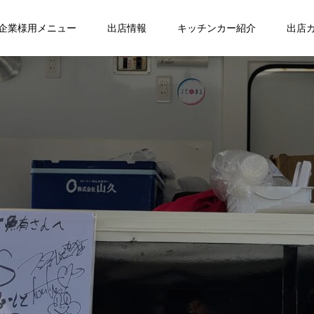
企業様用メニュー
出店情報
キッチンカー紹介
出店