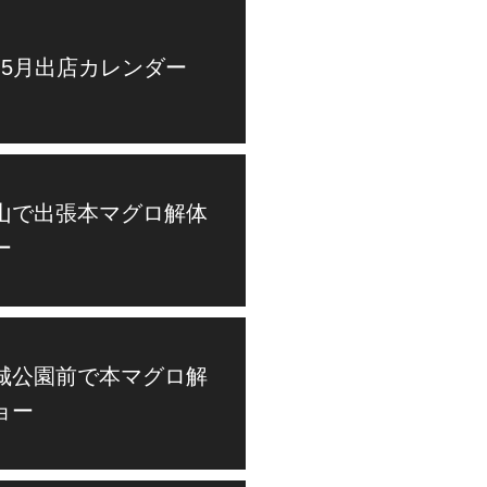
5.5月出店カレンダー
山で出張本マグロ解体
ー
城公園前で本マグロ解
ョー