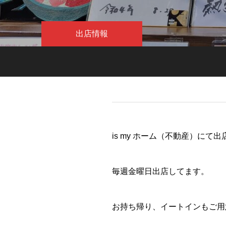
出店情報
is my ホーム（不動産）にて
毎週金曜日出店してます。
お持ち帰り、イートインもご用