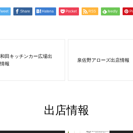
Tweet
Share
Hatena
Pocket
RSS
feedly
Pi
和田キッチンカー広場出
泉佐野アローズ出店情報
情報
出店情報