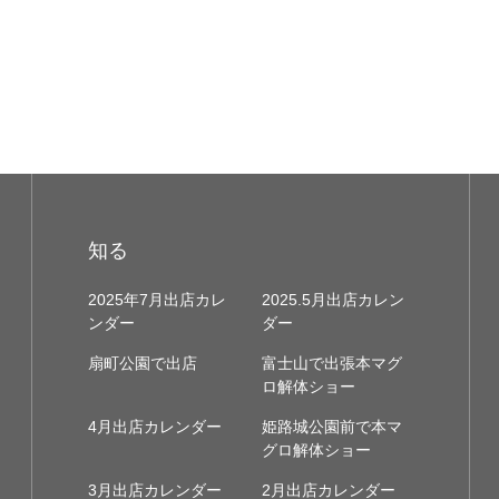
知る
2025年7月出店カレ
2025.5月出店カレン
ンダー
ダー
扇町公園で出店
富士山で出張本マグ
ロ解体ショー
4月出店カレンダー
姫路城公園前で本マ
グロ解体ショー
3月出店カレンダー
2月出店カレンダー