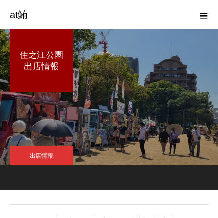
at鮪
住之江公園
出店情報
出店情報