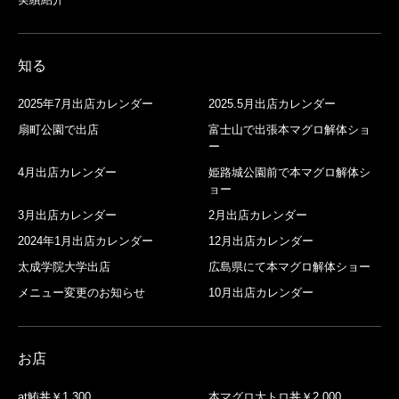
知る
2025年7月出店カレンダー
2025.5月出店カレンダー
扇町公園で出店
富士山で出張本マグロ解体ショ
ー
4月出店カレンダー
姫路城公園前で本マグロ解体シ
ョー
3月出店カレンダー
2月出店カレンダー
2024年1月出店カレンダー
12月出店カレンダー
太成学院大学出店
広島県にて本マグロ解体ショー
メニュー変更のお知らせ
10月出店カレンダー
お店
at鮪丼￥1.300
本マグロ大トロ丼￥2.000